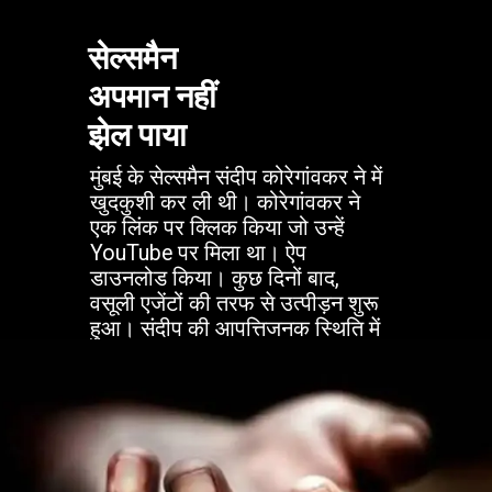
सेल्समैन
अपमान नहीं
झेल पाया
मुंबई के सेल्समैन संदीप कोरेगांवकर ने में
खुदकुशी कर ली थी। कोरेगांवकर ने
एक लिंक पर क्लिक किया जो उन्हें
YouTube पर मिला था। ऐप
डाउनलोड किया। कुछ दिनों बाद,
वसूली एजेंटों की तरफ से उत्पीड़न शुरू
हुआ। संदीप की आपत्तिजनक स्थिति में
महिलाओं के साथ मॉर्फ्ड तस्वीरें उसके
कॉन्टेक्ट लिस्ट में रिश्तेदारों को भेजी
गईं। अपमान सहन नहीं कर पाने की
वजह से खुद की जान ले ली।