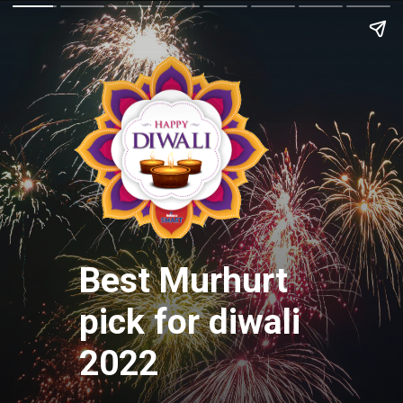
Best Murhurt
pick for diwali
2022