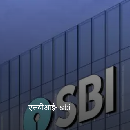
एसबीआई- sbi