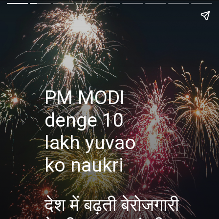
PM MODI
denge 10
lakh yuvao
ko naukri
देश में बढ़ती बेरोजगारी