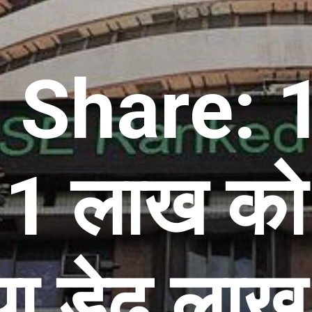
 Share: 
ें 1 लाख को
ा डेढ़ लाख