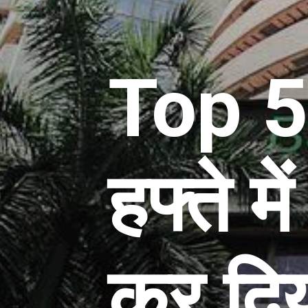
Top 5
हफ्ते म
कर दिय