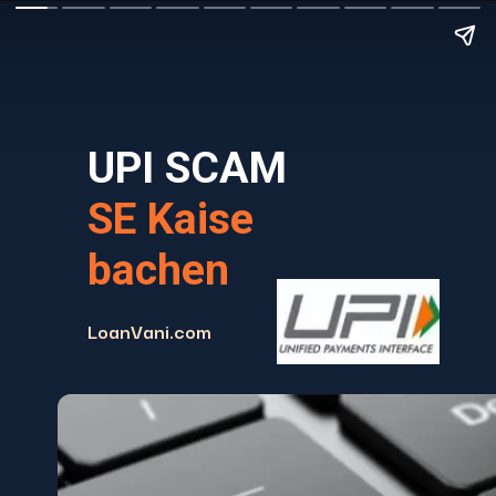
UPI SCAM
SE Kaise
bachen
LoanVani.com