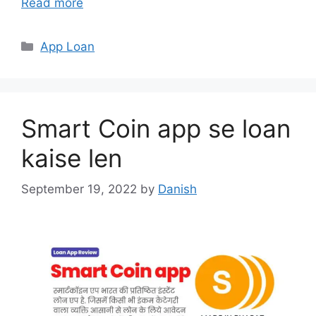
Read more
Categories
App Loan
Smart Coin app se loan
kaise len
September 19, 2022
by
Danish