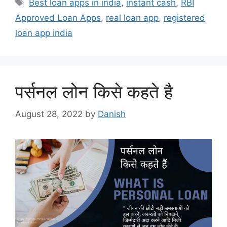
Tags
Best loan apps in india
,
instant cash
,
RBI
Approved Loan Apps
,
real loan app
,
registered
loan app india
पर्सनल लोन किसे कहते है
August 28, 2022
by
Danish