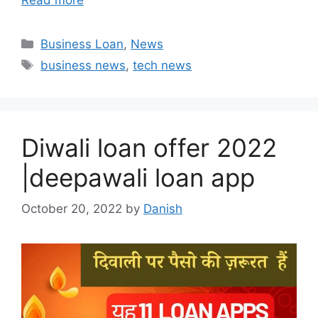
Categories
Business Loan
,
News
Tags
business news
,
tech news
Diwali loan offer 2022
|deepawali loan app
October 20, 2022
by
Danish