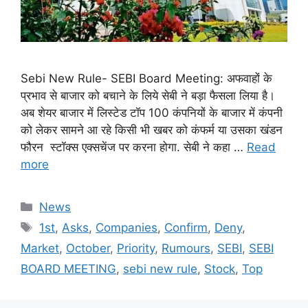
Sebi New Rule- SEBI Board Meeting: अफवाहों के
प्रभाव से बाजार को बचाने के लिये सेबी ने बड़ा फैसला लिया है।
अब शेयर बाजार में लिस्टेड टॉप 100 कंपनियों के बाजार में कंपनी
को लेकर सामने आ रहे किसी भी खबर को कंफर्म या उसका खंडन
फौरन स्टॉक्स एक्सचेंज पर करना होगा. सेबी ने कहा …
Read
more
Categories
News
Tags
1st
,
Asks
,
Companies
,
Confirm
,
Deny
,
Market
,
October
,
Priority
,
Rumours
,
SEBI
,
SEBI
BOARD MEETING
,
sebi new rule
,
Stock
,
Top