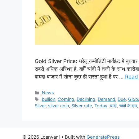
Gold Silver Price: घरेलू कमोडिटी मार्वेâट में बुधवा
सबसे अधिक अस्थिर है, वहीं चांदी में तेजी के साथ कारोबार
वायदा बाजार में सोना कुछ ही सस्ता हुआ है पर …
Read
Categories
News
Tags
bullion
,
Coming
,
Declining
,
Demand
,
Due
,
Glob
Silver
,
silver coin
,
Silver rate
,
Today
,
चांदी
,
चांदी के दाम
© 2026 Loanvani
• Built with
GeneratePress